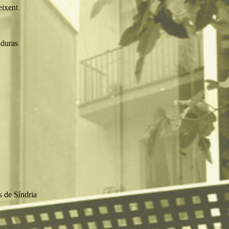
eixent
nduras
 de Síndria