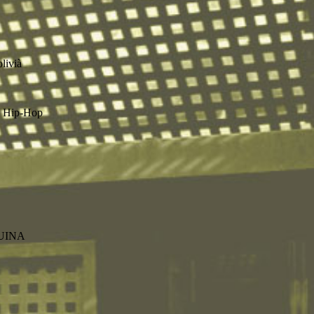
livià
o Hip-Hop
QUINA