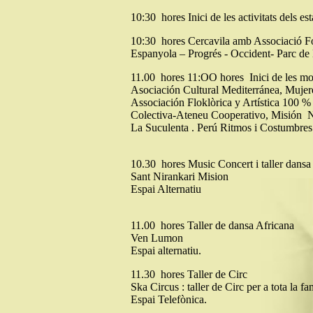
10:30 hores Inici de les activitats dels est
10:30 hores Cercavila amb Associació Fo
Espanyola – Progrés - Occident- Parc de
11.00 hores 11:OO hores Inici de les mos
Asociación Cultural Mediterránea, Muj
Associación Floklòrica y Artística 100 %
Colectiva-Ateneu Cooperativo, Misión Ni
La Suculenta . Perú Ritmos i Costumbre
10.30 hores Music Concert i taller dans
Sant Nirankari Mision
Espai Alternatiu
11.00 hores Taller de dansa Africana
Ven Lumon
Espai alternatiu.
11.30 hores Taller de Circ
Ska Circus : taller de Circ per a tota la fa
Espai Telefònica.