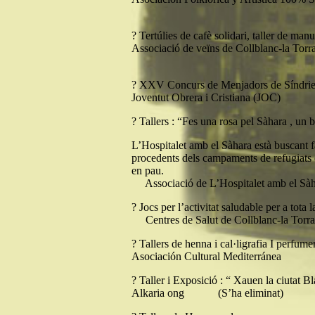
? Tertúlies de cafè solidari, taller de manu
Associació de veïns de Collblanc-la Torr
? XXV Concurs de Menjadors de Síndries
Joventut Obrera i Cristiana (JOC)
? Tallers : “Fes una rosa pel Sàhara , un b
L’Hospitalet amb el Sàhara està buscant fam
procedents dels campaments de refugiats 
en pau.
Associació de L’Hospitalet amb el Sàh
? Jocs per l’activitat saludable per a tota l
Centres de Salut de Collblanc-la Torra
? Tallers de henna i cal·ligrafia I perfume
Asociación Cultural Mediterránea
? Taller i Exposició : “ Xauen la ciutat
Alkaria ong (S’ha eliminat)