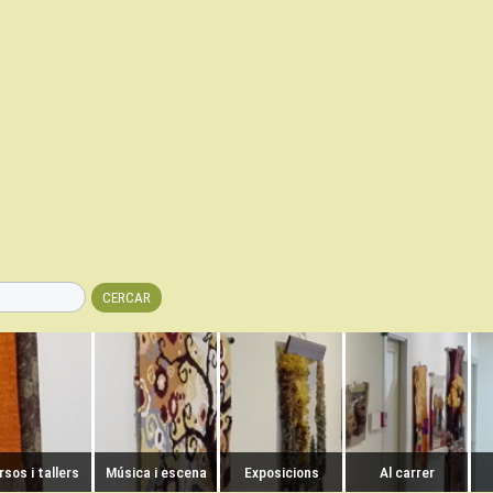
sos i tallers
Música i escena
Exposicions
Al carrer