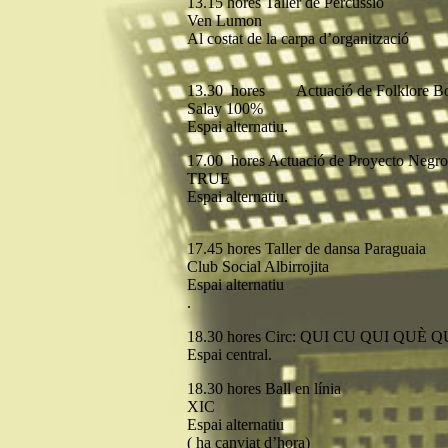
13.15 hores Taller de Percussió
Ven Lumon
Al costat de la carpa d’organització
13.30 hores Actuació de Folklore Bo
Salay 100%
Espai alternatiu.
17.00 hores Actuació de Proyecto Negr
TRUE
Espai alternatiu.
17.45 hores Taller de dansa Paraguaia
Club Social Albirrojita
Espai alternatiu
.
18.30 hores Circ: QUI CU QUI QUÈ 
Espai central.
18.30 hores Ball en línia
XIC
Espai alternatiu
( ha canviat d’hora)