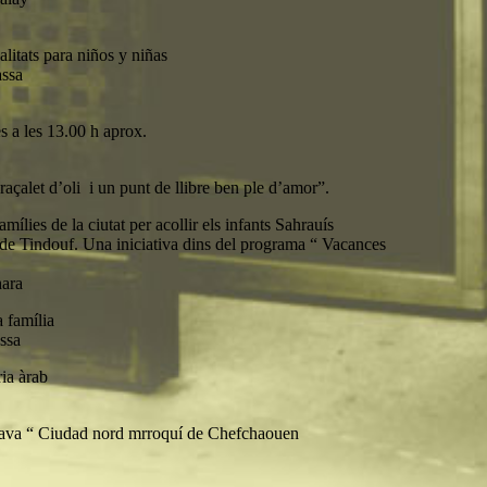
alitats para niños y niñas
assa
 a les 13.00 h aprox.
raçalet d’oli i un punt de llibre ben ple d’amor”.
ílies de la ciutat per acollir els infants Sahrauís
de Tindouf. Una iniciativa dins del programa “ Vacances
ara
a família
ssa
ria àrab
 Blava “ Ciudad nord mrroquí de Chefchaouen