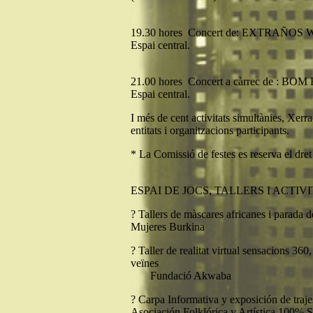
19.30 hores Concert de: EXTRAÑOS
Espai central.
21.00 hores Concert a càrrec de : 
Espai central.
I més de cent activitats simultànies, Xerrad
entitats i organitzacions participants.
* La Comissió de festes es reserva el dret
ESPAI DE JOCS, TALLERS I ACTIV
? Tallers de màscares africanes i parada 
Mujeres Burkina
? Taller de realitat virtual sensacions 360
veïnes
Fundació Akwaba
? Carpa Informativa y exposición de traje
Asociación Folklórica y Artística 100% S