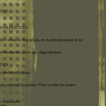
 WEYS
BOM BOM FIGHTERS
es i debats al llarg del dia, en els diferents stands de les
 d’efectuar els canvis que cregui oportuns
ITATS
de productes Africans
, joc connexió Economia i Vida i el taller les nostres
s tradicionales
alay