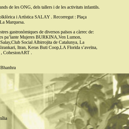
ands de les ONG, dels tallers i de les activitats infantils.
lklòrica i Artística SALAY . Recorregut : Plaça
 La Marquesa.
tres gastronòmiques de diversos països a càrrec de:
eres pa’lante Mujeres BURKINA,Ven Lumon,
 Salay,Club Social Albirrojita de Catalunya, La
rankari, Itran, Keras Buti Coop,LA Florida s’aveïna,
s , CohesionART .
a Bhanhra
mília