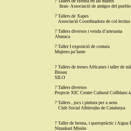
? Tallers de Henna en las manos
Itran- Associació de amigos del pueblo
? Tallers de Xapes
Associació Coordinadora de col·lectius 
? Tallers diversos i venda d’artesania
Abaraca
? Taller I exposició de costura
Mujeres pa’lante
? Tallers de trenes Africanes i taller de 
Bissau
SILO
? Tallers diversos
Projecte XIC Centre Cultural Collblanc-l
? Tallers , jocs i pintura per a nens
Club Social Albirrojita de Catalunya
? Taller de henna, i queropràctic i Aigua
Nirankari Misión